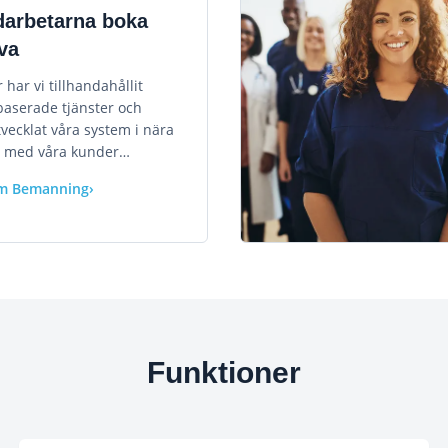
darbetarna boka
lva
r har vi tillhandahållit
aserade tjänster och
tvecklat våra system i nära
 med våra kunder…
om Bemanning
›
Funktioner