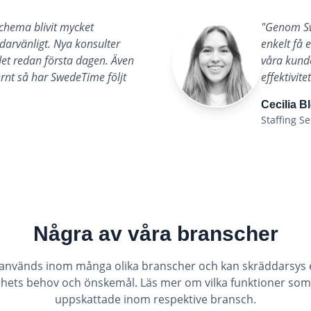
chema blivit mycket
"
Genom Sw
darvänligt. Nya konsulter
enkelt få 
t redan första dagen. Även
våra kunde
ernt så har SwedeTime följt
effektivitet
Cecilia B
Staffing S
Några av våra branscher
nvänds inom många olika branscher och kan skräddarsys ef
hets behov och önskemål. Läs mer om vilka funktioner som 
uppskattade inom respektive bransch.