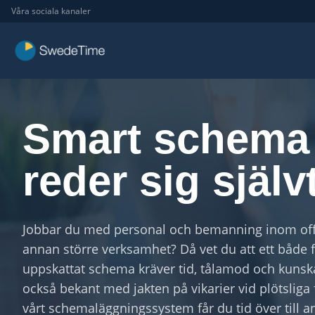
Våra sociala kanaler
Smart schema
reder sig själv
Jobbar du med personal och bemanning inom offen
annan större verksamhet? Då vet du att ett både
uppskattat schema kräver tid, tålamod och kunsk
också bekant med jakten på vikarier vid plötsliga
vårt schemaläggningssystem får du tid över till a