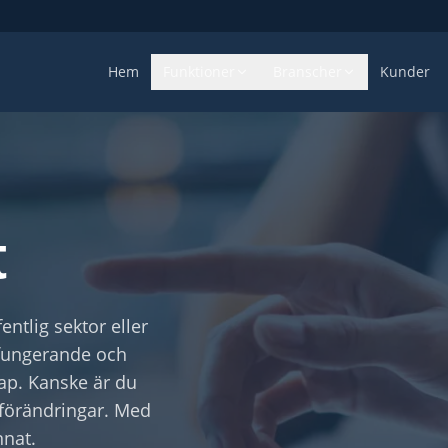
Hem
Funktioner
Branscher
Kunder
t
tlig sektor eller
 fungerande och
ap. Kanske är du
 förändringar. Med
nnat.