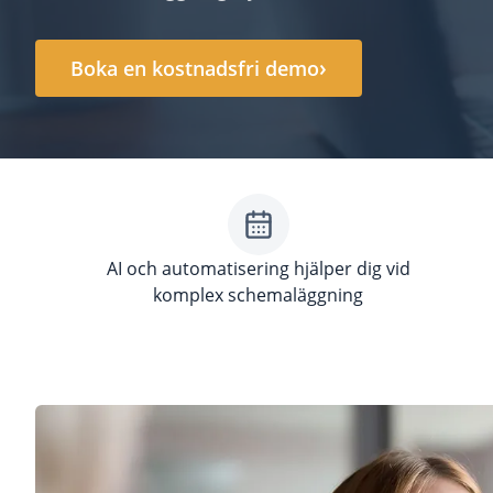
›
Boka en kostnadsfri demo
AI och automatisering hjälper dig vid
komplex schemaläggning