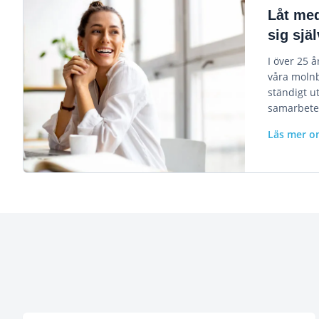
Låt me
sig sjä
I över 25 å
våra molnb
ständigt u
samarbete
Läs mer 