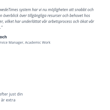
edeTimes system har vi nu möjligheten att snabbt och
en överblick över tillgängliga resurser och behovet hos
r, vilket har underlättat vår arbetsprocess och ökat vår
.
"
loch
ervice Manager, Academic Work
ter just din
är extra