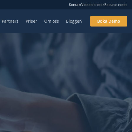
Kontakt
Videobibliotek
Release notes
Partners
Priser
Om oss
Bloggen
Boka Demo