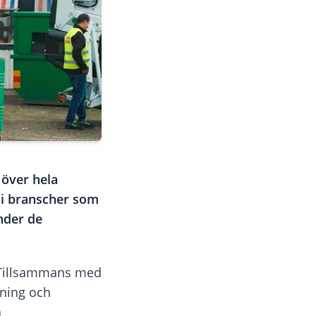
 över hela
 i branscher som
nder de
. Tillsammans med
gning och
a