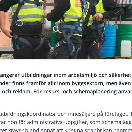
ngerar utbildningar inom arbetsmiljö och säkerhet
nder finns framför allt inom byggsektorn, men även
l och reklam. För resurs- och schemaplanering anvä
r utbildningskoordinator och innesäljare på företaget
rar hon för administrativa uppgifter, som schemaläg
et kräver bland annat att Kristina snabbt kan hanter