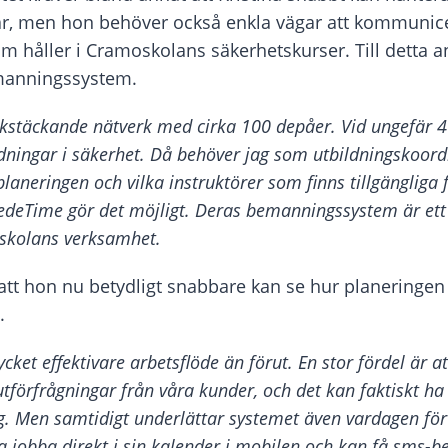
ar, men hon behöver också enkla vägar att kommuni
om håller i Cramoskolans säkerhetskurser. Till detta 
anningssystem.
ikstäckande nätverk med cirka 100 depåer. Vid ungefär 4
dningar i säkerhet. Då behöver jag som utbildningskoord
planeringen och vilka instruktörer som finns tillgängliga
wedeTime gör det möjligt. Deras bemanningssystem är ett 
oskolans verksamhet.
 att hon nu betydligt snabbare kan se hur planeringen 
.
ycket effektivare arbetsflöde än förut. En stor fördel är a
tförfrågningar från våra kunder, och det kan faktiskt ha b
g. Men samtidigt underlättar systemet även vardagen för 
a jobba direkt i sin kalender i mobilen och kan få sms-