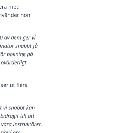
cera med
använder hon
0 av dem ger vi
inator snabbt få
 för bokning på
ovärderligt
ser ut flera
tt vi snabbt kan
idragit till att
våra instruktörer,
besked om