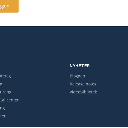
oggen
R
NYHETER
retag
Bloggen
rg
Release notes
aurang
Videobibliotek
Callcenter
ing
her