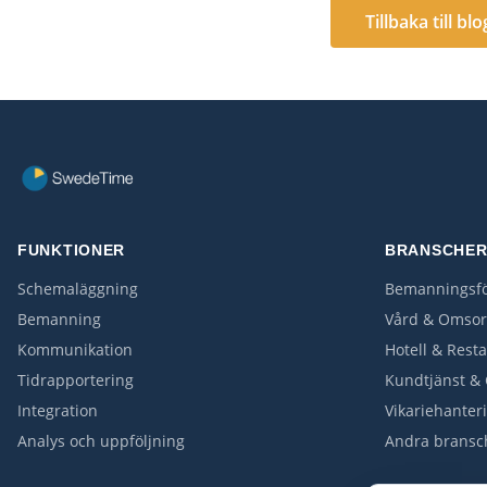
Tillbaka till bl
FUNKTIONER
BRANSCHE
Schemaläggning
Bemanningsfö
Bemanning
Vård & Omso
Kommunikation
Hotell & Rest
Tidrapportering
Kundtjänst & 
Integration
Vikariehanter
Analys och uppföljning
Andra bransc