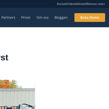
Kontakt
Videobibliotek
Release notes
Partners
Priser
Om oss
Bloggen
Boka Demo
st