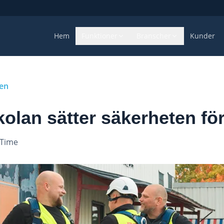
Hem
Funktioner
Branscher
Kunder
gen
lan sätter säkerheten för
eTime