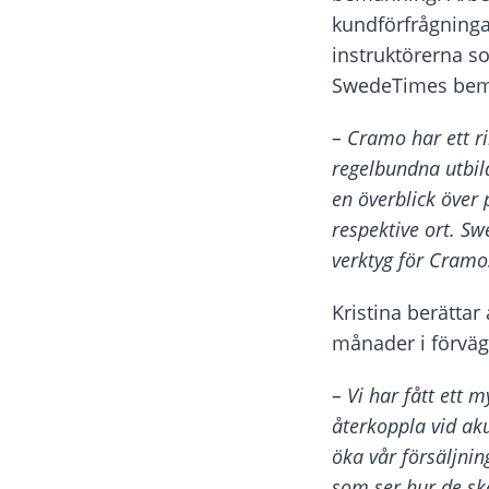
kundförfrågning
instruktörerna s
SwedeTimes bem
– Cramo har ett r
regelbundna utbil
en överblick över 
respektive ort. S
verktyg för Cram
Kristina berättar
månader i förväg
– Vi har fått ett m
återkoppla vid aku
öka vår försäljnin
som ser hur de sk