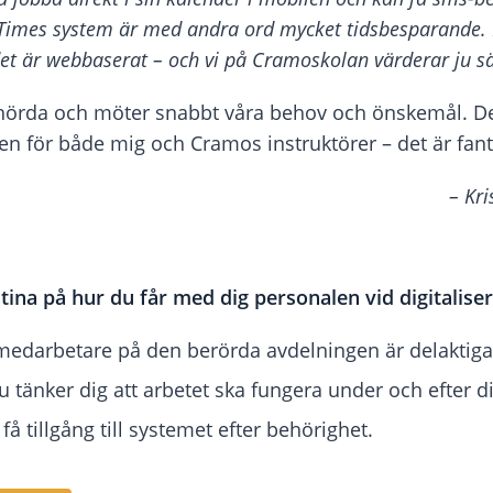
Times system är med andra ord mycket tidsbesparande.
det är webbaserat – och vi på Cramoskolan värderar ju s
hörda och möter snabbt våra behov och önskemål. D
en för både mig och Cramos instruktörer – det är fantas
– Kri
stina på hur du får med dig personalen vid digitalise
la medarbetare på den berörda avdelningen är delaktiga
u tänker dig att arbetet ska fungera under och efter di
få tillgång till systemet efter behörighet.