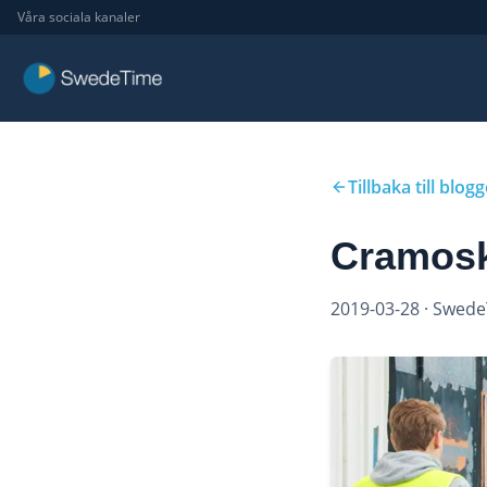
Våra sociala kanaler
Tillbaka till blog
Cramosko
2019-03-28
· Swed