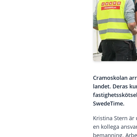
Cramoskolan arra
landet. Deras ku
fastighetsskötse
SwedeTime.
Kristina Stern ä
en kollega ansva
bemanning. Arbet