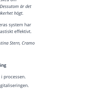
 Dessutom är det
äkerhet högt.
eras system har
tiskt effektivt.
stina Stern, Cramo
ring
 i processen.
gitaliseringen.