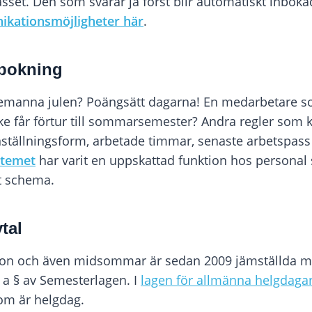
sset. Den som svarar ja först blir automatiskt inboka
kationsmöjligheter här
.
bokning
 bemanna julen? Poängsätt dagarna! En medarbetare 
e får förtur till sommarsemester? Andra regler som 
anställningsform, arbetade timmar, senaste arbetspass
stemet
har varit en uppskattad funktion hos personal 
ast schema.
tal
fton och även midsommar är sedan 2009 jämställda 
3 a § av Semesterlagen. I
lagen för allmänna helgdaga
om är helgdag.