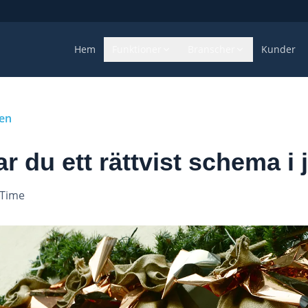
Hem
Funktioner
Branscher
Kunder
gen
r du ett rättvist schema i j
eTime