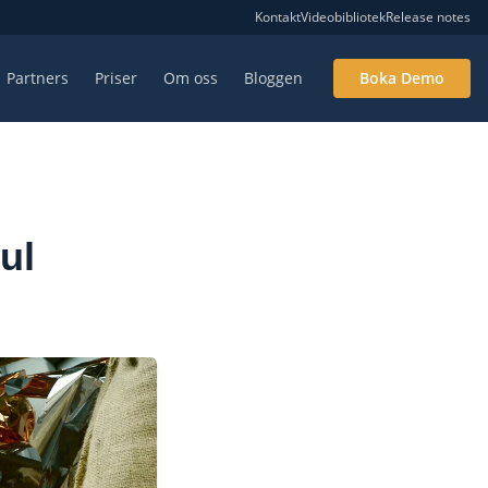
Kontakt
Videobibliotek
Release notes
Partners
Priser
Om oss
Bloggen
Boka Demo
ul