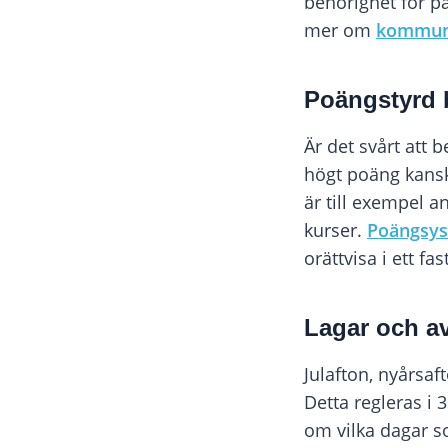
behörighet för pa
mer om
kommuni
Poängstyrd 
Är det svårt att
högt poäng kansk
är till exempel 
kurser.
Poängsy
orättvisa i ett f
Lagar och av
Julafton, nyårsa
Detta regleras i 
om vilka dagar s