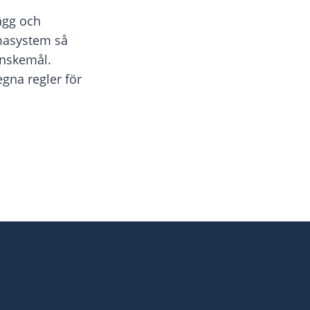
lägg och
hemasystem så
önskemål.
 egna regler för