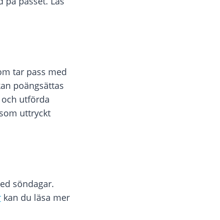
d på passet. Läs
som tar pass med
kan poängsättas
 och utförda
som uttryckt
med söndagar.
r
kan du läsa mer