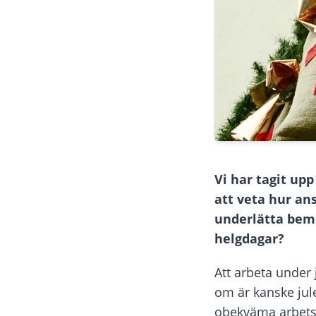
Vi har tagit upp
att veta hur an
underlätta bema
helgdagar?
Att arbeta under
om är kanske julen
obekväma arbetst