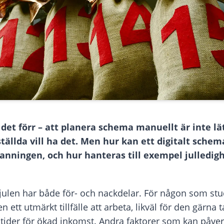
 det förr – att planera schema manuellt är inte lät
ställda vill ha det. Men hur kan ett digitalt sche
nningen, och hur hanteras till exempel julledig
 julen har både för- och nackdelar. För någon som stu
 ett utmärkt tillfälle att arbeta, likväl för den gärna t
ider för ökad inkomst. Andra faktorer som kan påver