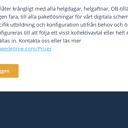
 låter krångligt med alla helgdagar, helgaftnar, OB-til
ngen fara, till alla paketlösningar för vårt digitala sc
ifik utbildning och konfiguration utifrån behov och 
gureras till att följa ett visst kollektivavtal eller helt
ällas in. Kontakta oss eller läs mer
swedetime.com/Priser
oggen