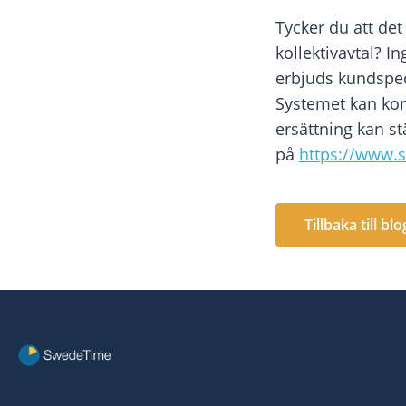
Tycker du att det
kollektivavtal? I
erbjuds kundspec
Systemet kan konfi
ersättning kan st
på
https://www.
Tillbaka till bl