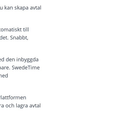
u kan skapa avtal
matiskt till
det. Snabbt,
ed den inbyggda
bbare. SwedeTime
 med
Plattformen
ra och lagra avtal