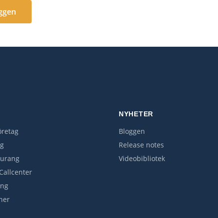
oggen
R
NYHETER
retag
Bloggen
rg
Release notes
aurang
Videobibliotek
Callcenter
ing
her