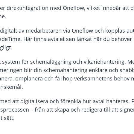
r direktintegration med Oneflow, vilket innebär att d
me.
digitalt av medarbetaren via Oneflow och kopplas auto
deTime. Här finns avtalet sen länkat när du behöver 
gligt.
 system för schemaläggning och vikariehantering. M
imeringen blir din schemahantering enklare och sna
planera, omplanera och få ihop verksamhetens behov
önskemål.
ed att digitalisera och förenkla hur avtal hanteras. 
lsprocessen – från att skapa och redigera till att signe
t sätt.