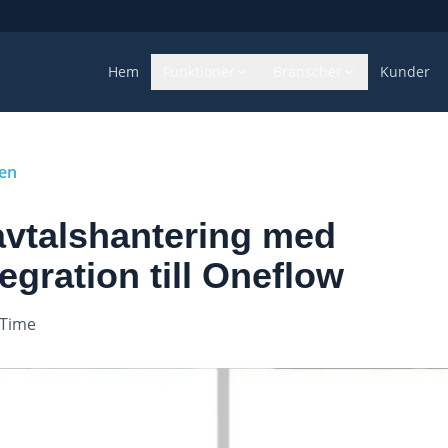
Hem
Funktioner
Branscher
Kunder
gen
avtalshantering med
tegration till Oneflow
eTime