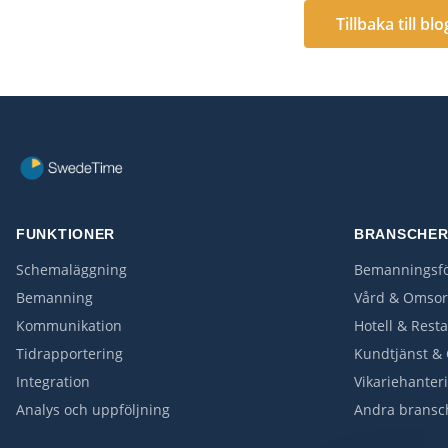
Tillbaka till bl
FUNKTIONER
BRANSCHE
Schemaläggning
Bemanningsfö
Bemanning
Vård & Omso
Kommunikation
Hotell & Rest
Tidrapportering
Kundtjänst & 
Integration
Vikariehanter
Analys och uppföljning
Andra bransc