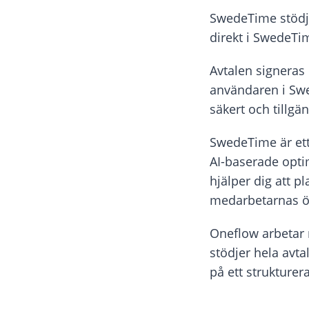
SwedeTime stödje
direkt i SwedeTi
Avtalen signeras 
användaren i Swe
säkert och tillgän
SwedeTime är ett
AI-baserade opt
hjälper dig att 
medarbetarnas 
Oneflow arbetar m
stödjer hela avta
på ett strukturera