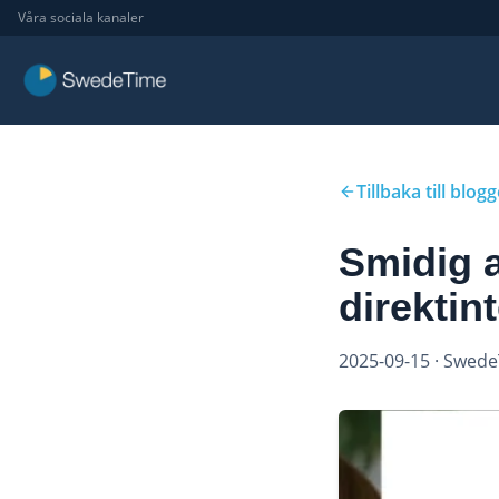
Våra sociala kanaler
Tillbaka till blog
Smidig 
direktin
2025-09-15
· Swed