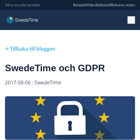
Våra sociala kanaler
Kontakt
Videobibliotek
Release notes
Tillbaka till bloggen
SwedeTime och GDPR
2017-08-06
· SwedeTime