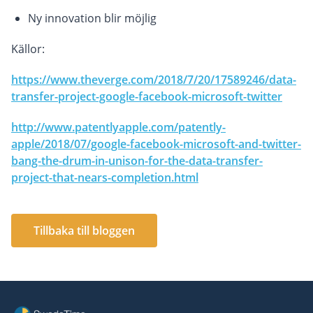
Ny innovation blir möjlig
Källor:
https://www.theverge.com/2018/7/20/17589246/data-
transfer-project-google-facebook-microsoft-twitter
http://www.patentlyapple.com/patently-
apple/2018/07/google-facebook-microsoft-and-twitter-
bang-the-drum-in-unison-for-the-data-transfer-
project-that-nears-completion.html
Tillbaka till bloggen