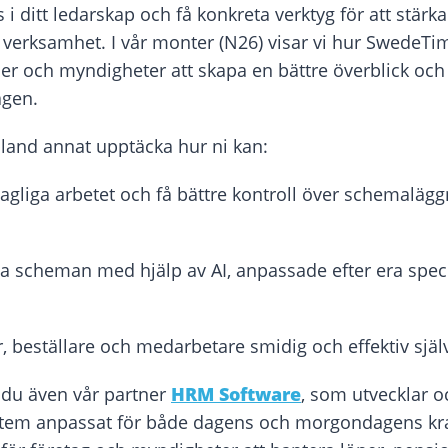
s i ditt ledarskap och få konkreta verktyg för att stärk
h verksamhet.
I vår monter (
N26)
visar vi hur
SwedeTi
r och myndigheter att skapa en bättre överblick och e
agen.
land annat upptäcka hur ni kan:
dagliga arbetet och få bättre kontroll över schemalä
a scheman med hjälp av AI, anpassade efter era spec
, beställare och medarbetare smidig och effektiv själ
r du även vår partner
HRM Software
, som utvecklar o
tem anpassat för både dagens och morgondagens kr