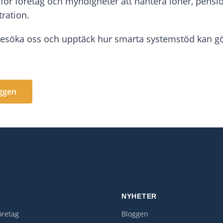
 för företag och myndigheter att hantera löner, pensi
ration.
söka oss och upptäck hur smarta systemstöd kan gör
oggen
R
NYHETER
retag
Bloggen