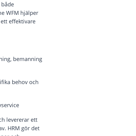
a både
me WFM
hjälper
tt effektivare
ggning, bemanning
ifika behov och
vservice
ch levererar ett
av. HRM gör det