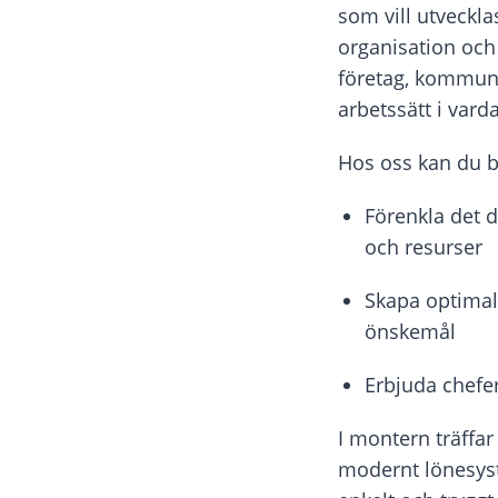
som vill utveckla
organisation oc
företag, kommune
arbetssätt i vard
Hos oss kan du b
Förenkla det 
och resurser
Skapa optimal
önskemål
Erbjuda chefer
I montern träffa
modernt lönesys