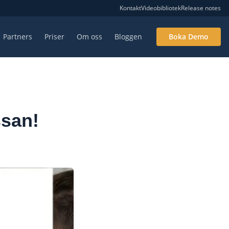
Kontakt
Videobibliotek
Release notes
Partners
Priser
Om oss
Bloggen
Boka Demo
ssan!