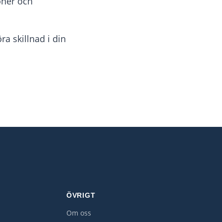
oner och
a skillnad i din
ÖVRIGT
Om oss