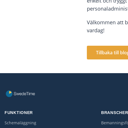
enkelt och tryggt
personaladminist
Välkommen att be
vardag!
Tillbaka till bl
FUNKTIONER
BRANSCHE
Schemaläggning
Bemanningsfö