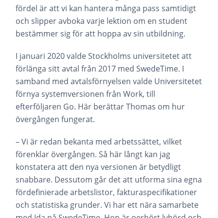
fördel är att vi kan hantera många pass samtidigt
och slipper avboka varje lektion om en student
bestämmer sig för att hoppa av sin utbildning.
I januari 2020 valde Stockholms universitetet att
förlänga sitt avtal från 2017 med SwedeTime. I
samband med avtalsförnyelsen valde Universitetet
förnya systemversionen från Work, till
efterföljaren Go. Här berättar Thomas om hur
övergången fungerat.
– Vi är redan bekanta med arbetssättet, vilket
förenklar övergången. Så här långt kan jag
konstatera att den nya versionen är betydligt
snabbare. Dessutom går det att utforma sina egna
fördefinierade arbetslistor, fakturaspecifikationer
och statistiska grunder. Vi har ett nära samarbete
med Ida på SwedeTime. Hon är oerhört lyhörd och