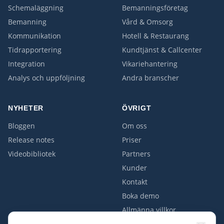
Schemaläggning
Bemanningsföretag
Bemanning
Vård & Omsorg
Kommunikation
Hotell & Restaurang
Tidrapportering
Kundtjänst & Callcenter
Integration
Vikariehantering
Analys och uppföljning
Andra branscher
NYHETER
ÖVRIGT
Bloggen
Om oss
Release notes
Priser
Videobibliotek
Partners
Kunder
Kontakt
Boka demo
Allmänna villkor
Personuppgiftspolicy